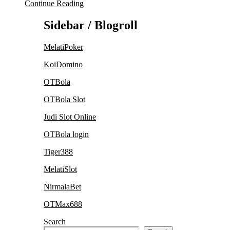
Continue Reading
Sidebar / Blogroll
MelatiPoker
KoiDomino
OTBola
OTBola Slot
Judi Slot Online
OTBola login
Tiger388
MelatiSlot
NirmalaBet
OTMax688
Search