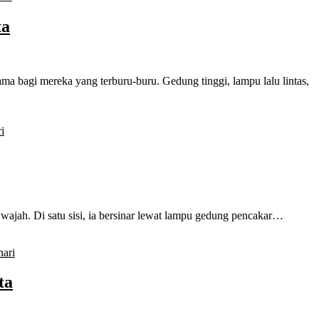
ta
ama bagi mereka yang terburu-buru. Gedung tinggi, lampu lalu lintas,
i
wajah. Di satu sisi, ia bersinar lewat lampu gedung pencakar…
hari
ta