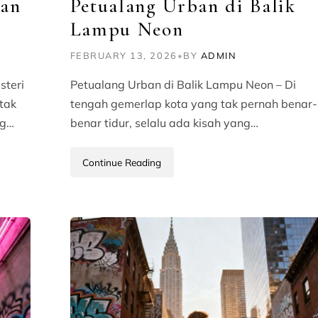
ban
Petualang Urban di Balik
Lampu Neon
FEBRUARY 13, 2026
•
BY
ADMIN
steri
Petualang Urban di Balik Lampu Neon – Di
tak
tengah gemerlap kota yang tak pernah benar-
ng…
benar tidur, selalu ada kisah yang…
Continue Reading