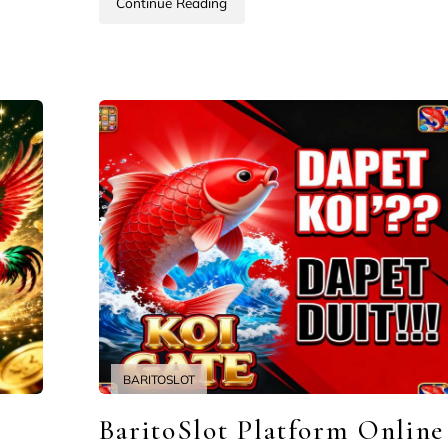
Continue Reading
BARITOSLOT
BaritoSlot Platform Online