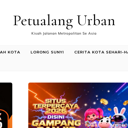
Petualang Urban
Kisah Jalanan Metropolitan Se Asia
GAH KOTA
LORONG SUNYI
CERITA KOTA SEHARI-H