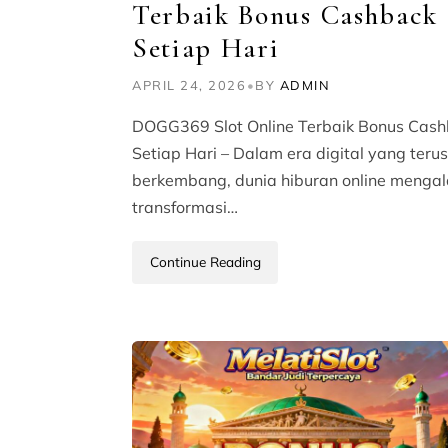
Terbaik Bonus Cashback
Setiap Hari
APRIL 24, 2026
•
BY
ADMIN
DOGG369 Slot Online Terbaik Bonus Cas
Setiap Hari – Dalam era digital yang terus
berkembang, dunia hiburan online menga
transformasi…
Continue Reading