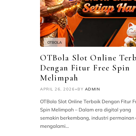
OTBOLA
OTBola Slot Online Ter
Dengan Fitur Free Spin
Melimpah
APRIL 26, 2026
•
BY
ADMIN
OTBola Slot Online Terbaik Dengan Fitur F
Spin Melimpah – Dalam era digital yang
semakin berkembang, industri permainan 
mengalami…