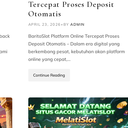
Tercepat Proses Deposit
Otomatis
APRIL 23, 2026
•
BY
ADMIN
hback
BaritoSlot Platform Online Tercepat Proses
Deposit Otomatis – Dalam era digital yang
lami
berkembang pesat, kebutuhan akan platform
online yang cepat,…
Continue Reading