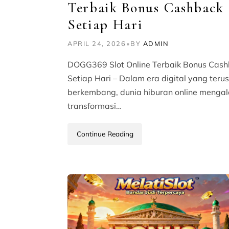
Terbaik Bonus Cashback
Setiap Hari
APRIL 24, 2026
•
BY
ADMIN
DOGG369 Slot Online Terbaik Bonus Cas
Setiap Hari – Dalam era digital yang terus
berkembang, dunia hiburan online menga
transformasi…
Continue Reading