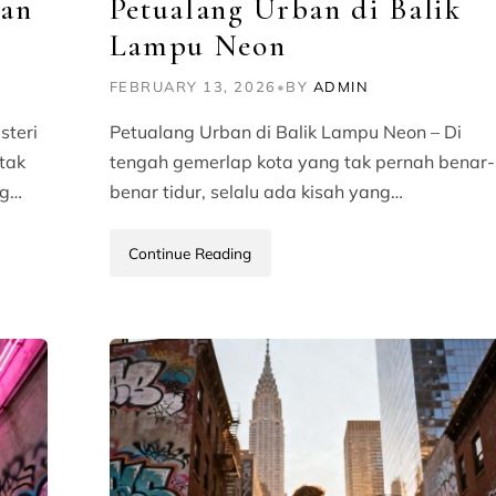
ban
Petualang Urban di Balik
Lampu Neon
FEBRUARY 13, 2026
•
BY
ADMIN
steri
Petualang Urban di Balik Lampu Neon – Di
tak
tengah gemerlap kota yang tak pernah benar-
ng…
benar tidur, selalu ada kisah yang…
Continue Reading