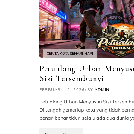
CERITA KOTA SEHARI-HARI
Petualang Urban Menyus
Sisi Tersembunyi
FEBRUARY 12, 2026
•
BY
ADMIN
Petualang Urban Menyusuri Sisi Tersembu
Di tengah gemerlap kota yang tidak pern
benar-benar tidur, selalu ada dua dunia 