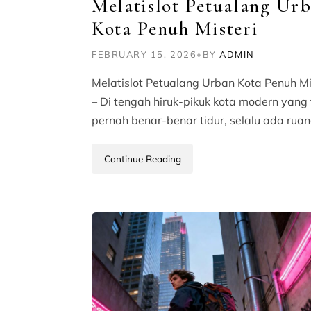
Melatislot Petualang Ur
Kota Penuh Misteri
FEBRUARY 15, 2026
•
BY
ADMIN
Melatislot Petualang Urban Kota Penuh Mi
– Di tengah hiruk-pikuk kota modern yang 
pernah benar-benar tidur, selalu ada rua
Continue Reading