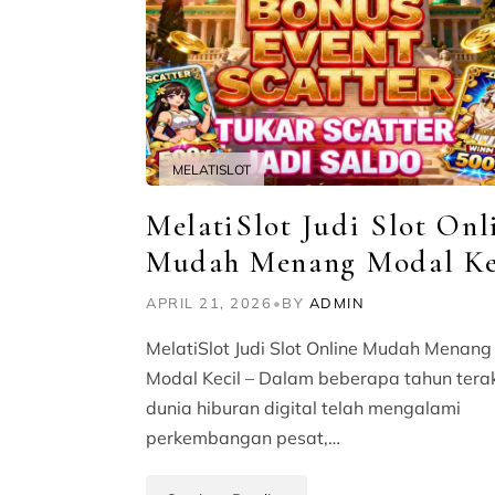
MELATISLOT
MelatiSlot Judi Slot Onl
Mudah Menang Modal Ke
APRIL 21, 2026
•
BY
ADMIN
MelatiSlot Judi Slot Online Mudah Menang
Modal Kecil – Dalam beberapa tahun terak
dunia hiburan digital telah mengalami
perkembangan pesat,…