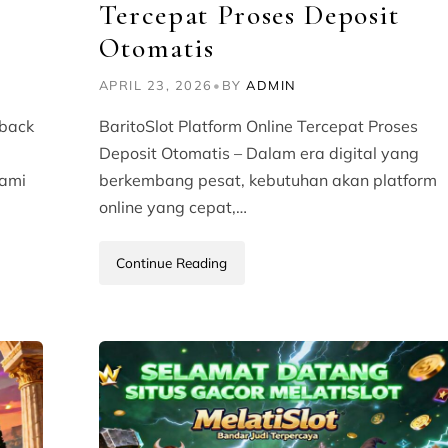
Tercepat Proses Deposit
Otomatis
APRIL 23, 2026
•
BY
ADMIN
hback
BaritoSlot Platform Online Tercepat Proses
Deposit Otomatis – Dalam era digital yang
lami
berkembang pesat, kebutuhan akan platform
online yang cepat,…
Continue Reading