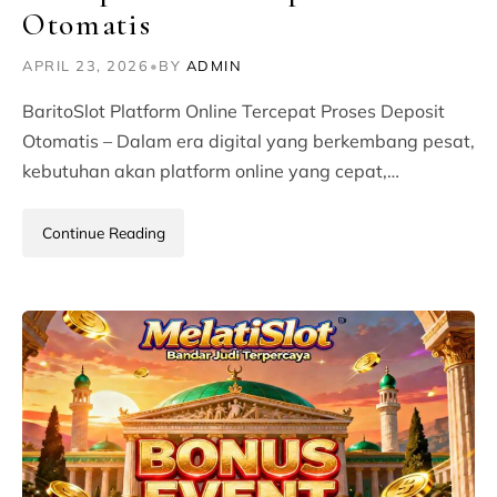
Otomatis
APRIL 23, 2026
•
BY
ADMIN
BaritoSlot Platform Online Tercepat Proses Deposit
Otomatis – Dalam era digital yang berkembang pesat,
kebutuhan akan platform online yang cepat,…
Continue Reading