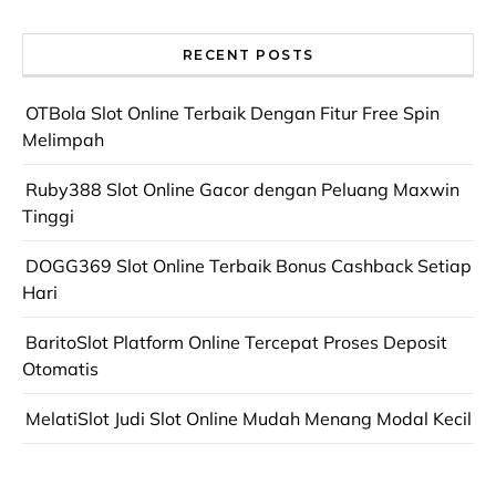
RECENT POSTS
OTBola Slot Online Terbaik Dengan Fitur Free Spin
Melimpah
Ruby388 Slot Online Gacor dengan Peluang Maxwin
Tinggi
DOGG369 Slot Online Terbaik Bonus Cashback Setiap
Hari
BaritoSlot Platform Online Tercepat Proses Deposit
Otomatis
MelatiSlot Judi Slot Online Mudah Menang Modal Kecil