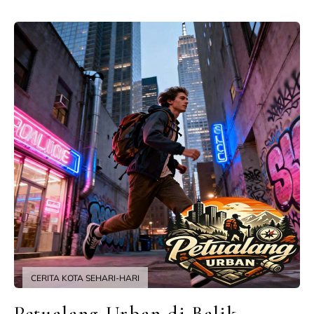
CERITA KOTA SEHARI-HARI
Petualang Urban di Balik