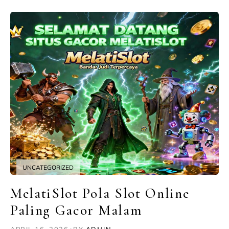
UNCATEGORIZED
MelatiSlot Pola Slot Online
Paling Gacor Malam
APRIL 16, 2026
•
BY
ADMIN