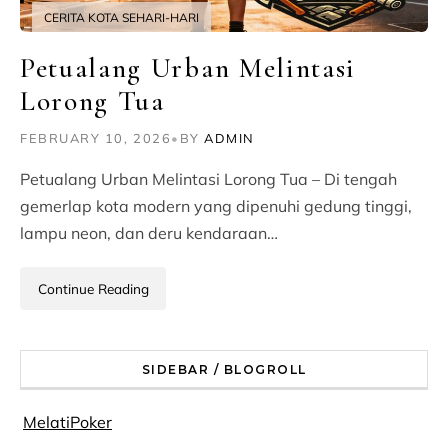
CERITA KOTA SEHARI-HARI
Petualang Urban Melintasi
Lorong Tua
FEBRUARY 10, 2026
•
BY
ADMIN
Petualang Urban Melintasi Lorong Tua – Di tengah
gemerlap kota modern yang dipenuhi gedung tinggi,
lampu neon, dan deru kendaraan…
Continue Reading
SIDEBAR / BLOGROLL
MelatiPoker