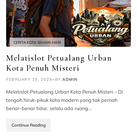
CERITA KOTA SEHARI-HARI
Melatislot Petualang Urban
Kota Penuh Misteri
FEBRUARY 15, 2026
•
BY
ADMIN
Melatislot Petualang Urban Kota Penuh Misteri – Di
tengah hiruk-pikuk kota modern yang tak pernah
benar-benar tidur, selalu ada ruang…
Continue Reading