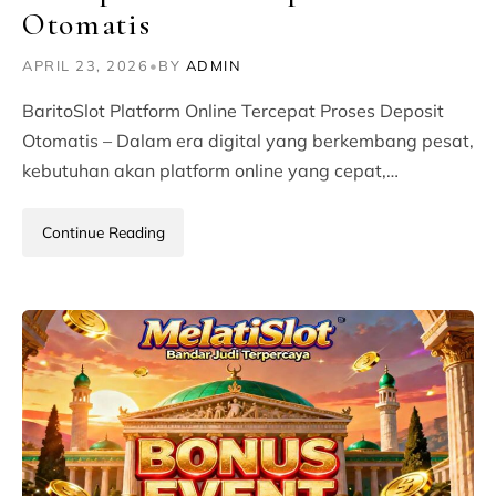
Otomatis
APRIL 23, 2026
•
BY
ADMIN
BaritoSlot Platform Online Tercepat Proses Deposit
Otomatis – Dalam era digital yang berkembang pesat,
kebutuhan akan platform online yang cepat,…
Continue Reading