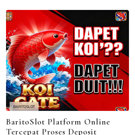
BARITOSLOT
BaritoSlot Platform Online
Tercepat Proses Deposit