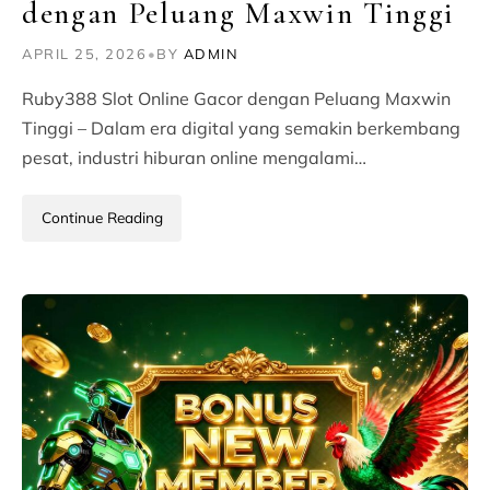
dengan Peluang Maxwin Tinggi
APRIL 25, 2026
•
BY
ADMIN
Ruby388 Slot Online Gacor dengan Peluang Maxwin
Tinggi – Dalam era digital yang semakin berkembang
pesat, industri hiburan online mengalami…
Continue Reading