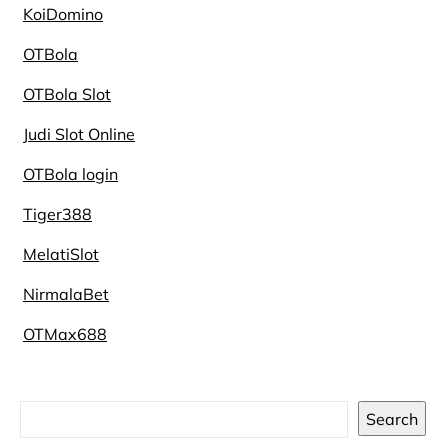
KoiDomino
OTBola
OTBola Slot
Judi Slot Online
OTBola login
Tiger388
MelatiSlot
NirmalaBet
OTMax688
Search