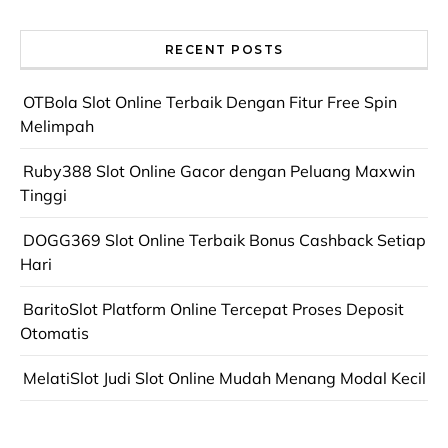
RECENT POSTS
OTBola Slot Online Terbaik Dengan Fitur Free Spin
Melimpah
Ruby388 Slot Online Gacor dengan Peluang Maxwin
Tinggi
DOGG369 Slot Online Terbaik Bonus Cashback Setiap
Hari
BaritoSlot Platform Online Tercepat Proses Deposit
Otomatis
MelatiSlot Judi Slot Online Mudah Menang Modal Kecil