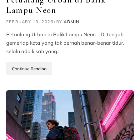
Lampu Neon
FEBRUARY 13, 2026
•
BY
ADMIN
Petualang Urban di Balik Lampu Neon – Di tengah
gemerlap kota yang tak pernah benar-benar tidur,
selalu ada kisah yang…
Continue Reading