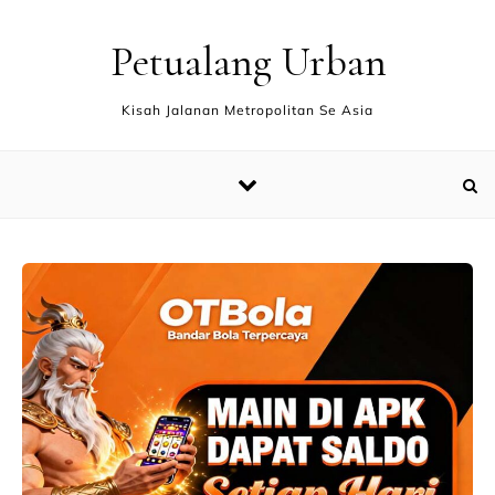
Skip to content
Petualang Urban
Kisah Jalanan Metropolitan Se Asia