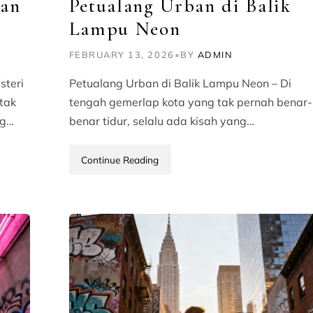
ban
Petualang Urban di Balik
Lampu Neon
FEBRUARY 13, 2026
•
BY
ADMIN
steri
Petualang Urban di Balik Lampu Neon – Di
tak
tengah gemerlap kota yang tak pernah benar-
ng…
benar tidur, selalu ada kisah yang…
Continue Reading