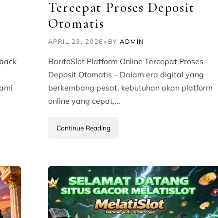
Tercepat Proses Deposit
Otomatis
APRIL 23, 2026
•
BY
ADMIN
hback
BaritoSlot Platform Online Tercepat Proses
Deposit Otomatis – Dalam era digital yang
lami
berkembang pesat, kebutuhan akan platform
online yang cepat,…
Continue Reading