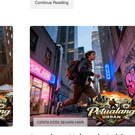
Continue Reading
CERITA KOTA SEHARI-HARI