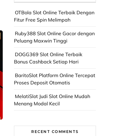
OTBola Slot Online Terbaik Dengan
Fitur Free Spin Melimpah
Ruby388 Slot Online Gacor dengan
Peluang Maxwin Tinggi
DOGG369 Slot Online Terbaik
Bonus Cashback Setiap Hari
BaritoSlot Platform Online Tercepat
Proses Deposit Otomatis
MelatiSlot Judi Slot Online Mudah
Menang Modal Kecil
RECENT COMMENTS