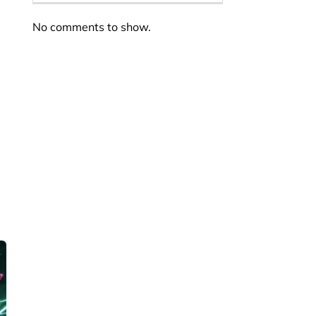
No comments to show.