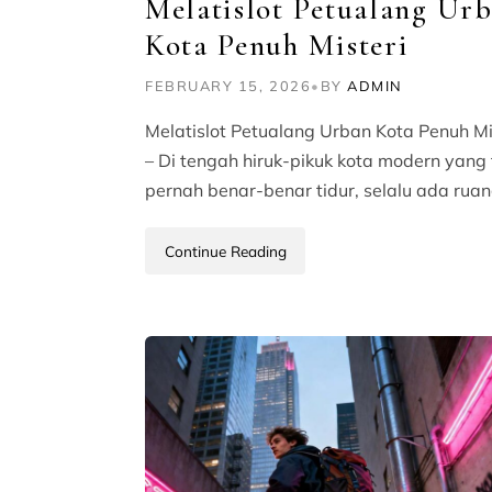
Melatislot Petualang Ur
Kota Penuh Misteri
FEBRUARY 15, 2026
•
BY
ADMIN
Melatislot Petualang Urban Kota Penuh Mi
– Di tengah hiruk-pikuk kota modern yang 
pernah benar-benar tidur, selalu ada rua
Continue Reading