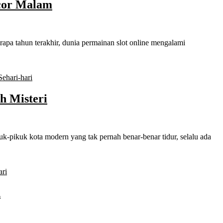
acor Malam
apa tahun terakhir, dunia permainan slot online mengalami
Sehari-hari
h Misteri
uk-pikuk kota modern yang tak pernah benar-benar tidur, selalu ada
ari
n