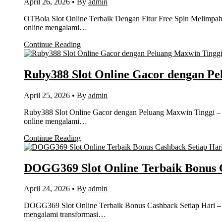
April 26, 2026
•
By
admin
OTBola Slot Online Terbaik Dengan Fitur Free Spin Melimpah 
online mengalami…
Continue Reading
Ruby388 Slot Online Gacor dengan Pe
April 25, 2026
•
By
admin
Ruby388 Slot Online Gacor dengan Peluang Maxwin Tinggi – Da
online mengalami…
Continue Reading
DOGG369 Slot Online Terbaik Bonus 
April 24, 2026
•
By
admin
DOGG369 Slot Online Terbaik Bonus Cashback Setiap Hari – Da
mengalami transformasi…