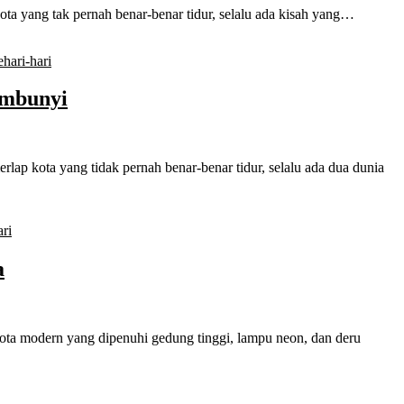
a yang tak pernah benar-benar tidur, selalu ada kisah yang…
hari-hari
embunyi
ap kota yang tidak pernah benar-benar tidur, selalu ada dua dunia
ari
a
ota modern yang dipenuhi gedung tinggi, lampu neon, dan deru