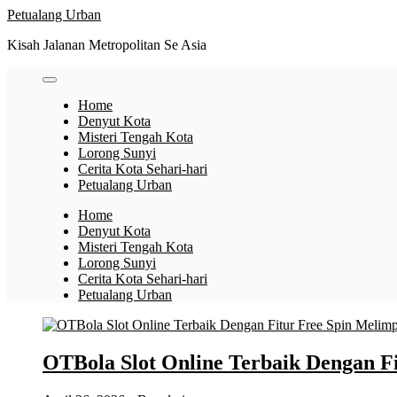
Skip
Petualang Urban
to
Kisah Jalanan Metropolitan Se Asia
content
Home
Denyut Kota
Misteri Tengah Kota
Lorong Sunyi
Cerita Kota Sehari-hari
Petualang Urban
Home
Denyut Kota
Misteri Tengah Kota
Lorong Sunyi
Cerita Kota Sehari-hari
Petualang Urban
OTBola Slot Online Terbaik Dengan F