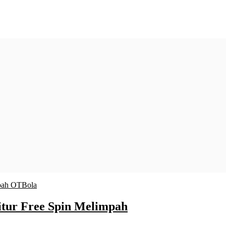
OTBola
itur Free Spin Melimpah