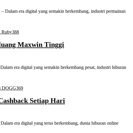
– Dalam era digital yang semakin berkembang, industri permainan
Ruby388
luang Maxwin Tinggi
lam era digital yang semakin berkembang pesat, industri hiburan
DOGG369
Cashback Setiap Hari
lam era digital yang terus berkembang, dunia hiburan online