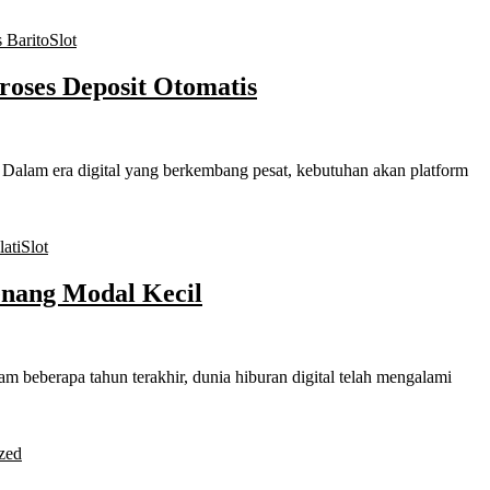
BaritoSlot
roses Deposit Otomatis
– Dalam era digital yang berkembang pesat, kebutuhan akan platform
atiSlot
enang Modal Kecil
 beberapa tahun terakhir, dunia hiburan digital telah mengalami
zed