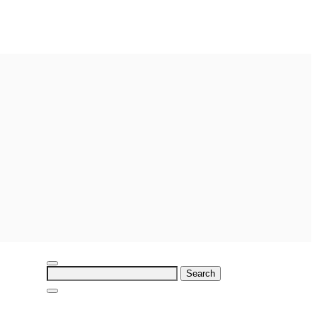
Search
for: