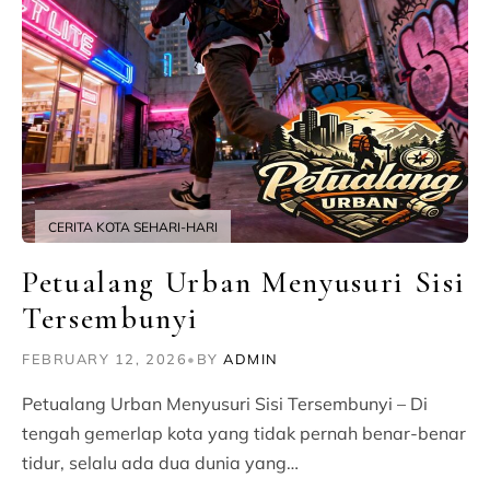
CERITA KOTA SEHARI-HARI
Petualang Urban Menyusuri Sisi
Tersembunyi
FEBRUARY 12, 2026
•
BY
ADMIN
Petualang Urban Menyusuri Sisi Tersembunyi – Di
tengah gemerlap kota yang tidak pernah benar-benar
tidur, selalu ada dua dunia yang…