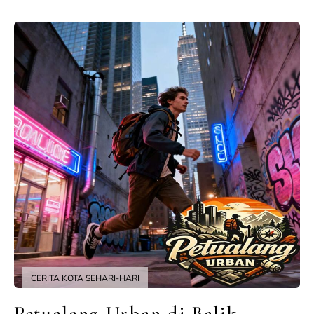
CERITA KOTA SEHARI-HARI
Petualang Urban di Balik