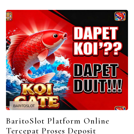
BARITOSLOT
BaritoSlot Platform Online
Tercepat Proses Deposit