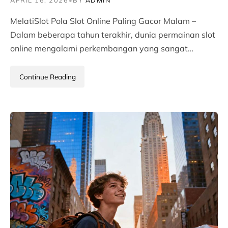
MelatiSlot Pola Slot Online Paling Gacor Malam –
Dalam beberapa tahun terakhir, dunia permainan slot
online mengalami perkembangan yang sangat…
Continue Reading