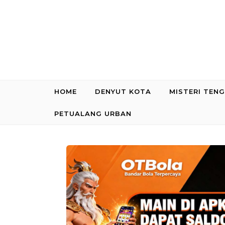
Skip to content
HOME
DENYUT KOTA
MISTERI TEN
PETUALANG URBAN