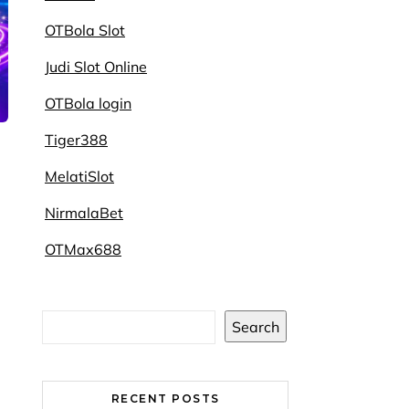
OTBola Slot
Judi Slot Online
OTBola login
Tiger388
r
MelatiSlot
NirmalaBet
OTMax688
Search
RECENT POSTS