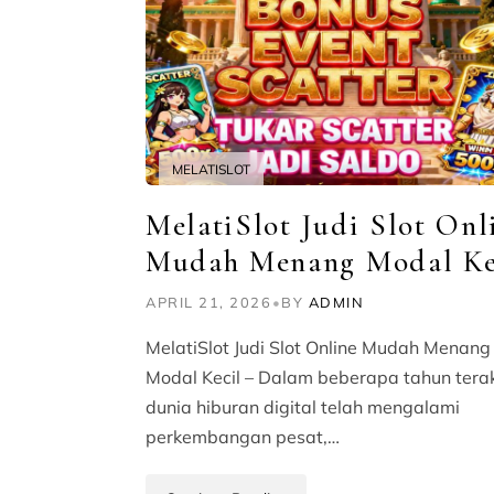
MELATISLOT
MelatiSlot Judi Slot Onl
Mudah Menang Modal Ke
APRIL 21, 2026
•
BY
ADMIN
MelatiSlot Judi Slot Online Mudah Menang
Modal Kecil – Dalam beberapa tahun terak
dunia hiburan digital telah mengalami
perkembangan pesat,…