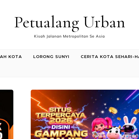
Petualang Urban
Kisah Jalanan Metropolitan Se Asia
GAH KOTA
LORONG SUNYI
CERITA KOTA SEHARI-H