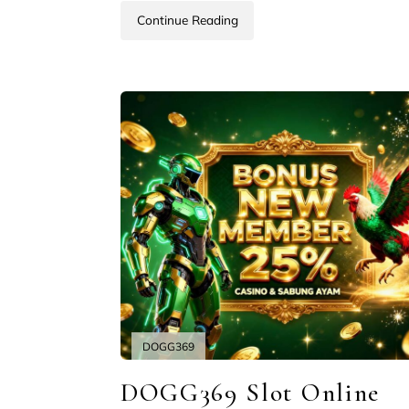
Continue Reading
DOGG369
DOGG369 Slot Online