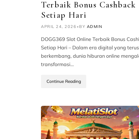
Terbaik Bonus Cashback
Setiap Hari
APRIL 24, 2026
•
BY
ADMIN
DOGG369 Slot Online Terbaik Bonus Cas
Setiap Hari – Dalam era digital yang terus
berkembang, dunia hiburan online menga
transformasi…
Continue Reading