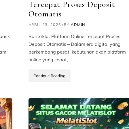
Tercepat Proses Deposit
Otomatis
APRIL 23, 2026
•
BY
ADMIN
hback
BaritoSlot Platform Online Tercepat Proses
Deposit Otomatis – Dalam era digital yang
lami
berkembang pesat, kebutuhan akan platform
online yang cepat,…
Continue Reading