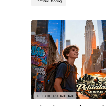
Continue Reading
CERITA KOTA SEHARI-HARI