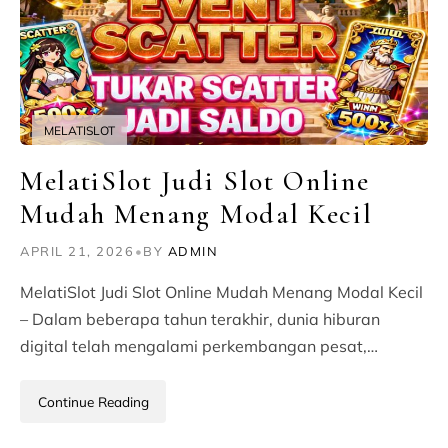
MELATISLOT
MelatiSlot Judi Slot Online
Mudah Menang Modal Kecil
APRIL 21, 2026
•
BY
ADMIN
MelatiSlot Judi Slot Online Mudah Menang Modal Kecil
– Dalam beberapa tahun terakhir, dunia hiburan
digital telah mengalami perkembangan pesat,…
Continue Reading