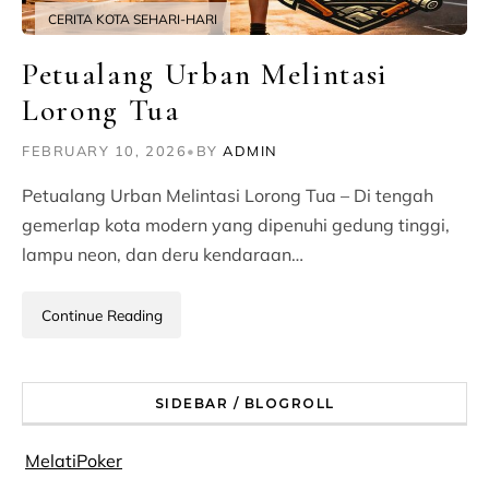
CERITA KOTA SEHARI-HARI
Petualang Urban Melintasi
Lorong Tua
FEBRUARY 10, 2026
•
BY
ADMIN
Petualang Urban Melintasi Lorong Tua – Di tengah
gemerlap kota modern yang dipenuhi gedung tinggi,
lampu neon, dan deru kendaraan…
Continue Reading
SIDEBAR / BLOGROLL
MelatiPoker