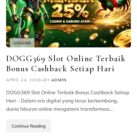
DOGG369
DOGG369 Slot Online Terbaik
Bonus Cashback Setiap Hari
APRIL 24, 2026
•
BY
ADMIN
DOGG369 Slot Online Terbaik Bonus Cashback Setiap
Hari – Dalam era digital yang terus berkembang,
dunia hiburan online mengalami transformasi…
Continue Reading