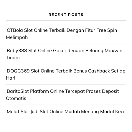
RECENT POSTS
OTBola Slot Online Terbaik Dengan Fitur Free Spin
Melimpah
Ruby388 Slot Online Gacor dengan Peluang Maxwin
Tinggi
DOGG369 Slot Online Terbaik Bonus Cashback Setiap
Hari
BaritoSlot Platform Online Tercepat Proses Deposit
Otomatis
MelatiSlot Judi Slot Online Mudah Menang Modal Kecil