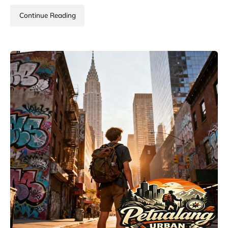
Continue Reading