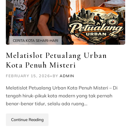
CERITA KOTA SEHARI-HARI
Melatislot Petualang Urban
Kota Penuh Misteri
FEBRUARY 15, 2026
•
BY
ADMIN
Melatislot Petualang Urban Kota Penuh Misteri – Di
tengah hiruk-pikuk kota modern yang tak pernah
benar-benar tidur, selalu ada ruang…
Continue Reading