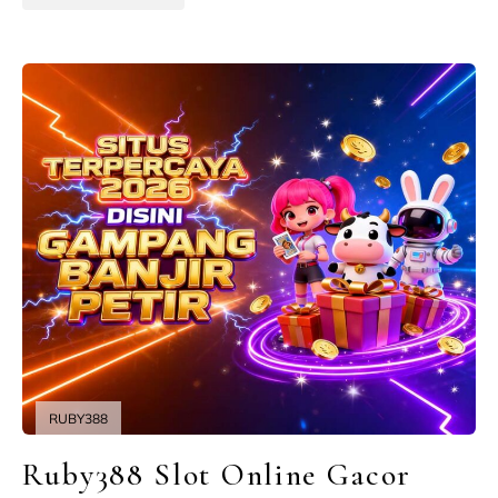
RUBY388
Ruby388 Slot Online Gacor