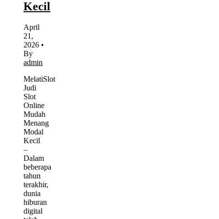
Kecil
April
21,
2026
•
By
admin
MelatiSlot
Judi
Slot
Online
Mudah
Menang
Modal
Kecil
–
Dalam
beberapa
tahun
terakhir,
dunia
hiburan
digital