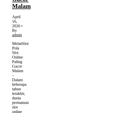
Malam
April
16,
2026
•
By
admin
MelatiSlot
Pola
Slot
Online
Paling
Gacor
Malam
–
Dalam
beberapa
tahun
terakhir,
dunia
permainan
slot
online