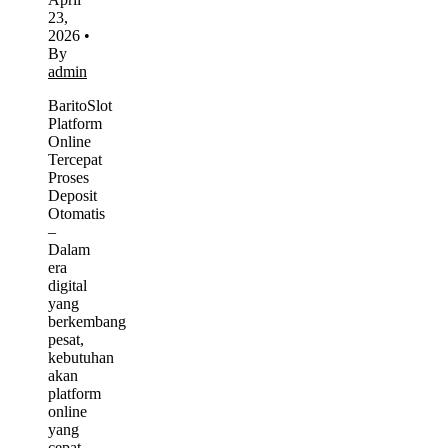
23,
2026
•
By
admin
BaritoSlot
Platform
Online
Tercepat
Proses
Deposit
Otomatis
–
Dalam
era
digital
yang
berkembang
pesat,
kebutuhan
akan
platform
online
yang
cepat,