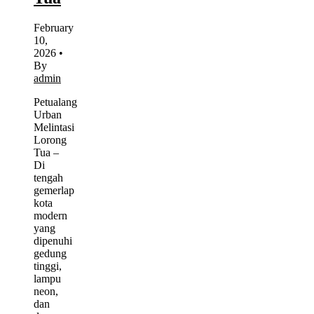
February
10,
2026
•
By
admin
Petualang
Urban
Melintasi
Lorong
Tua –
Di
tengah
gemerlap
kota
modern
yang
dipenuhi
gedung
tinggi,
lampu
neon,
dan