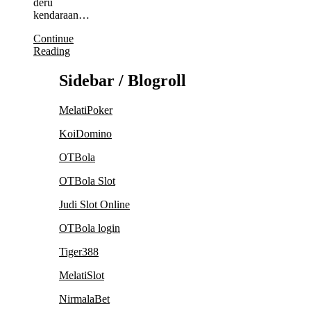
deru
kendaraan…
Continue
Reading
Sidebar / Blogroll
MelatiPoker
KoiDomino
OTBola
OTBola Slot
Judi Slot Online
OTBola login
Tiger388
MelatiSlot
NirmalaBet