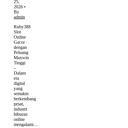
25,
2026
•
By
admin
Ruby388
Slot
Online
Gacor
dengan
Peluang
Maxwin
Tinggi
–
Dalam
era
digital
yang
semakin
berkembang
pesat,
industri
hiburan
online
mengalami…