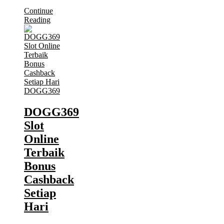
Continue
Reading
DOGG369
DOGG369
Slot
Online
Terbaik
Bonus
Cashback
Setiap
Hari