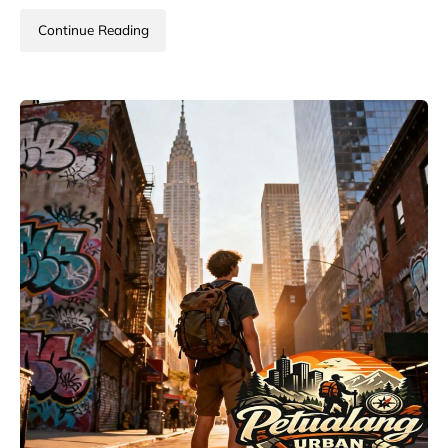
Continue Reading