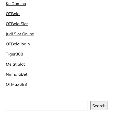
KoiDomino
OTBola
OTBola Slot
Judi Slot Online
OTBola login
Tiger388
MelatiSlot
NirmalaBet
OTMax688
Search