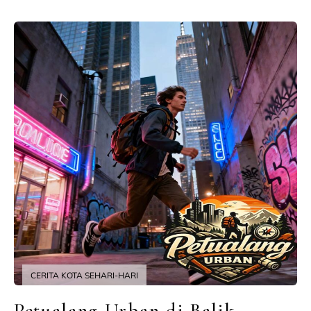
CERITA KOTA SEHARI-HARI
Petualang Urban di Balik