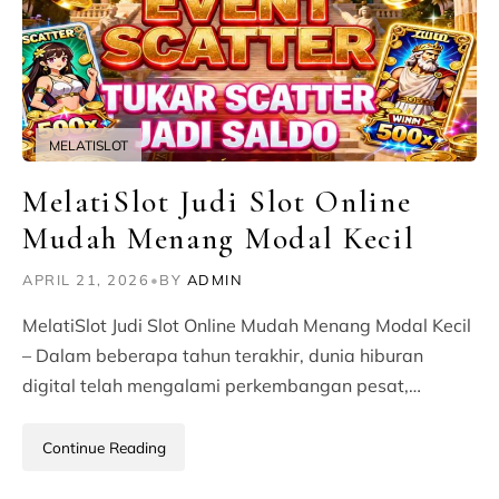
MELATISLOT
MelatiSlot Judi Slot Online
Mudah Menang Modal Kecil
APRIL 21, 2026
•
BY
ADMIN
MelatiSlot Judi Slot Online Mudah Menang Modal Kecil
– Dalam beberapa tahun terakhir, dunia hiburan
digital telah mengalami perkembangan pesat,…
Continue Reading