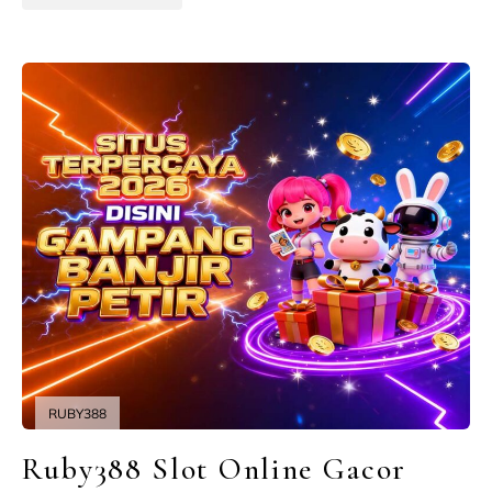
RUBY388
Ruby388 Slot Online Gacor