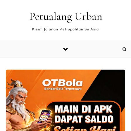
Skip to content
Petualang Urban
Kisah Jalanan Metropolitan Se Asia