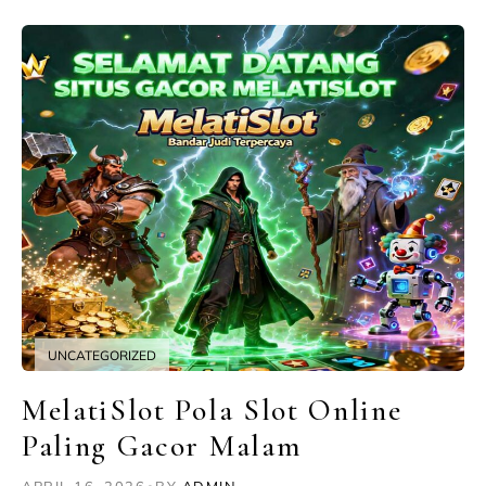
UNCATEGORIZED
MelatiSlot Pola Slot Online
Paling Gacor Malam
APRIL 16, 2026
•
BY
ADMIN